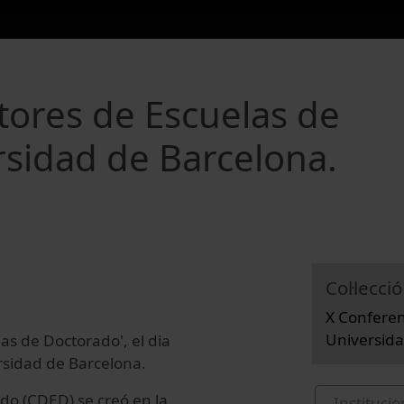
tores de Escuelas de
rsidad de Barcelona.
Col·lecció
X Conferen
Universida
las de Doctorado',
el dia
rsidad de Barcelona.
do (CDED) se creó en la
Institucio