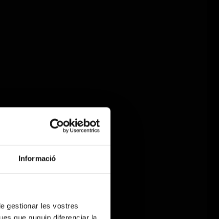
Informació
 de gestionar les vostres
ues que puguin diferenciar la