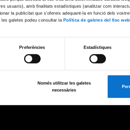
tres usuaris), amb finalitats estadístiques (analitzar com interac
ionar la publicitat que s’ofereix adequant-la en funció dels vostr
 les galetes podeu consultar la
Política de galetes del lloc web
Preferències
Estadístiques
Només utilitzar les galetes
Perm
necessàries