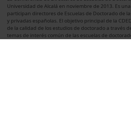
Universidad de Alcalá en noviembre de 2013. Es una 
participan directores de Escuelas de Doctorado de la
y privadas españolas. El objetivo principal de la CDE
de la calidad de los estudios de doctorado a través 
temas de interés común de las escuelas de doctorad
experiencias académicas y organizativas, del desarr
entre las diferentes escuelas de doctorado, así como 
administraciones y organismos competentes todo ti
relacionadas con los estudios de doctorado y el esta
relaciones con otras asociaciones internacionales d
fines.
© Unitat de Producció Audiovisual