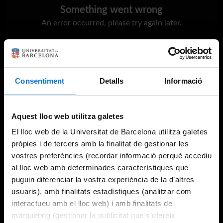
Something went wrong
An error occurred, please try again later.
Try again
Consentiment
Detalls
Informació
Aquest lloc web utilitza galetes
El lloc web de la Universitat de Barcelona utilitza galetes
pròpies i de tercers amb la finalitat de gestionar les
vostres preferències (recordar informació perquè accediu
al lloc web amb determinades característiques que
puguin diferenciar la vostra experiència de la d’altres
usuaris), amb finalitats estadístiques (analitzar com
interactueu amb el lloc web) i amb finalitats de
màrqueting (gestionar la publicitat que s’ofereix