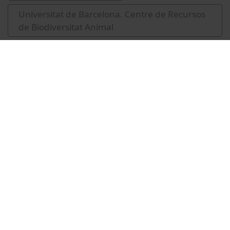
Universitat de Barcelona. Centre de Recursos
de Biodiversitat Animal
2022
fotoNAT-UB
Vídeos relacionados