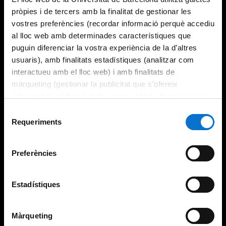
pròpies i de tercers amb la finalitat de gestionar les
vostres preferències (recordar informació perquè accediu
al lloc web amb determinades característiques que
puguin diferenciar la vostra experiència de la d’altres
usuaris), amb finalitats estadístiques (analitzar com
interactueu amb el lloc web) i amb finalitats de
màrqueting (gestionar la publicitat que s’ofereix
adequant-la en funció dels vostres hàbits de navegació).
Per obtenir més informació sobre les galetes podeu
Selecció
consultar la
Política de galetes del lloc web de la
Requeriments
de
Universitat de Barcelona
.
consentiment
Preferències
Estadístiques
Màrqueting