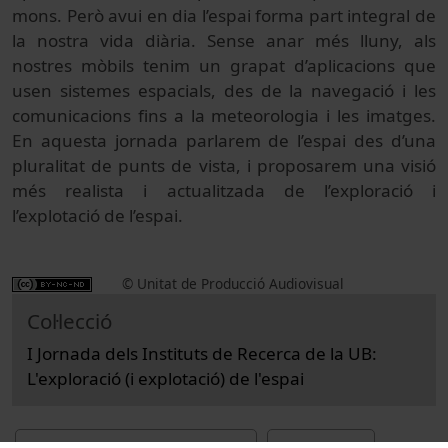
mons. Però avui en dia l’espai forma part integral de
la nostra vida diària. Sense anar més lluny, als
nostres mòbils tenim un grapat d’aplicacions que
usen sistemes espacials, des de la navegació i les
comunicacions fins a la meteorologia i les imatges.
En aquesta jornada parlarem de l’espai des d’una
pluralitat de punts de vista, i proposarem una visió
més realista i actualitzada de l’exploració i
l’explotació de l’espai.
© Unitat de Producció Audiovisual
Col·lecció
I Jornada dels Instituts de Recerca de la UB:
L'exploració (i explotació) de l'espai