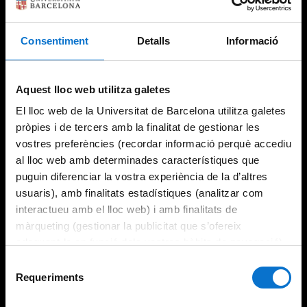
Consentiment
Detalls
Informació
Try again
Aquest lloc web utilitza galetes
El lloc web de la Universitat de Barcelona utilitza galetes
pròpies i de tercers amb la finalitat de gestionar les
vostres preferències (recordar informació perquè accediu
al lloc web amb determinades característiques que
puguin diferenciar la vostra experiència de la d’altres
usuaris), amb finalitats estadístiques (analitzar com
interactueu amb el lloc web) i amb finalitats de
màrqueting (gestionar la publicitat que s’ofereix
adequant-la en funció dels vostres hàbits de navegació).
Per obtenir més informació sobre les galetes podeu
Selecció
consultar la
Política de galetes del lloc web de la
Requeriments
de
Universitat de Barcelona
.
consentiment