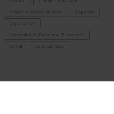
Cultural
Ciències de la Salut
Procedimientos y técnicas
Deportes
Deportes UB
Universitat de Barcelona. Esports UB
genoll
educació física
Vídeos relacionados