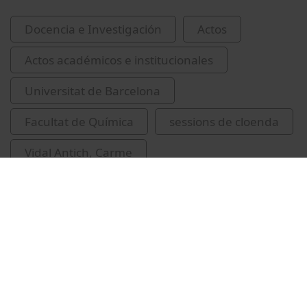
Docencia e Investigación
Actos
Actos académicos e institucionales
Universitat de Barcelona
Facultat de Química
sessions de cloenda
Vidal Antich, Carme
Marsal Aguilera, Roser
Santasusagna i Riu, Albert
Garcia Artigas, Ruben A.
López Vinent, Núria
IdRA
aigua
Universitat de Barcelona. Institut de Recerca