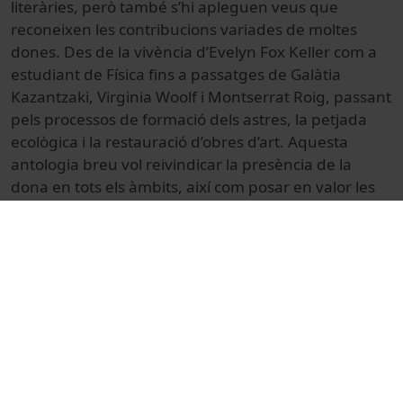
literàries, però també s’hi apleguen veus que
reconeixen les contribucions variades de
moltes
dones.
Des de la vivència d’Evelyn Fox Keller com a
estudiant de Física fins a passatges de Galàtia
Kazantzaki, Virginia Woolf i Montserrat Roig, passant
pels processos de formació dels astres, la petjada
ecològica i la restauració d’obres d’art. Aquesta
antologia breu vol
reivindicar la presència de la
dona en tots els àmbits, així com posar en valor les
seves aportacions.
© Unitat de Producció Audiovisual
Cultural
Reportajes
Actos académicos e institucionales
Universitat de Barcelona
dones