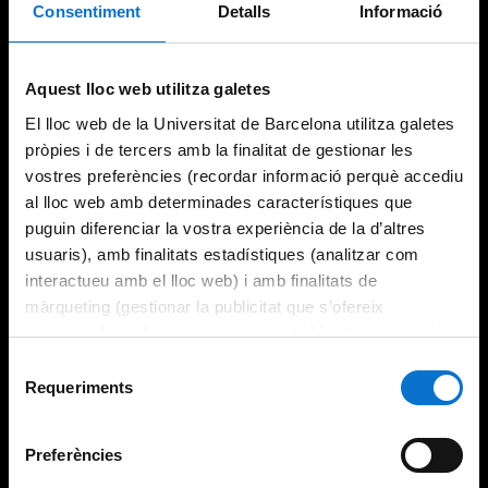
Consentiment
Detalls
Informació
Aquest lloc web utilitza galetes
El lloc web de la Universitat de Barcelona utilitza galetes
pròpies i de tercers amb la finalitat de gestionar les
vostres preferències (recordar informació perquè accediu
al lloc web amb determinades característiques que
puguin diferenciar la vostra experiència de la d’altres
usuaris), amb finalitats estadístiques (analitzar com
interactueu amb el lloc web) i amb finalitats de
màrqueting (gestionar la publicitat que s’ofereix
adequant-la en funció dels vostres hàbits de navegació).
Per obtenir més informació sobre les galetes podeu
Selecció
consultar la
Política de galetes del lloc web de la
Requeriments
de
Universitat de Barcelona
.
consentiment
Preferències