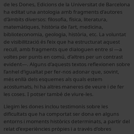
de les Dones, Edicions de la Universitat de Barcelona
ha editat una antologia amb fragments d’autores
d’àmbits diversos: filosofia, física, literatura,
matemàtiques, història de l’art, medicina,
biblioteconomia, geologia, història, etc. La voluntat
de visibilització és l’eix que ha estructurat aquest
recull, amb fragments que dialoguen entre si —a
voltes per punts en comú, d’altres per un contrast
evident—. Alguns d’aquests textos reflexionen sobre
l’anhel d’igualtat per fer-nos adonar que, sovint,
més enllà dels esquemes als quals estem
acostumats, hi ha altres maneres de veure i de fer
les coses. I potser també de viure-les.
Llegim les dones
inclou testimonis sobre les
dificultats que ha comportat ser dona en alguns
entorns i moments històrics determinats, a partir del
relat d’experiències pròpies i a través d’obres