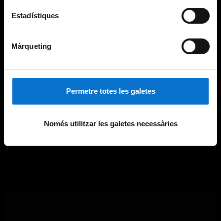
Estadístiques
Màrqueting
Permetre totes les galetes
Només utilitzar les galetes necessàries