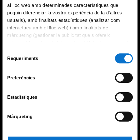
al lloc web amb determinades característiques que
puguin diferenciar la vostra experiència de la d’altres
usuaris), amb finalitats estadístiques (analitzar com
interactueu amb el lloc web) i amb finalitats de
màrqueting (gestionar la publicitat que s’ofereix
adequant-la en funció dels vostres hàbits de navegació).
Per obtenir més informació sobre les galetes podeu
Selecció
consultar la
Política de galetes del lloc web de la
Requeriments
de
Universitat de Barcelona
.
consentiment
Preferències
Estadístiques
Màrqueting