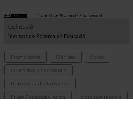
© Unitat de Producció Audiovisual
Col·lecció
Instituts de Recerca en Educació
Promocional
Ciències
Spots
Educación y pedagogía
Universitat de Barcelona
Engel Rocamora, Anna
grups de recerca
Universitat de Barcelona. Grup de Recerca en
Interacció i Influència Educativa