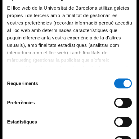
El lloc web de la Universitat de Barcelona utilitza galetes
pròpies i de tercers amb la finalitat de gestionar les
vostres preferències (recordar informació perquè accediu
al lloc web amb determinades característiques que
puguin diferenciar la vostra experiència de la d’altres
usuaris), amb finalitats estadístiques (analitzar com
interactueu amb el lloc web) i amb finalitats de
màrqueting (gestionar la publicitat que s’ofereix
adequant-la en funció dels vostres hàbits de navegació).
Per obtenir més informació sobre les galetes podeu
Selecció
consultar la
Política de galetes del lloc web de la
Requeriments
de
Universitat de Barcelona
.
consentiment
Preferències
Estadístiques