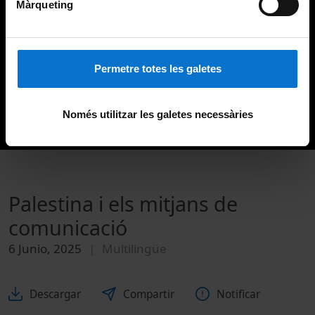
Màrqueting
Permetre totes les galetes
Només utilitzar les galetes necessàries
Palestina i els mitjans de
comunicació
6 Junio, 2025
Multilingüe
Descargar
Compartir
Notificar