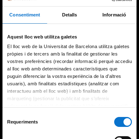
Consentiment
Detalls
Informació
Aquest lloc web utilitza galetes
El lloc web de la Universitat de Barcelona utilitza galetes
pròpies i de tercers amb la finalitat de gestionar les
vostres preferències (recordar informació perquè accediu
al lloc web amb determinades característiques que
puguin diferenciar la vostra experiència de la d’altres
usuaris), amb finalitats estadístiques (analitzar com
interactueu amb el lloc web) i amb finalitats de
màrqueting (gestionar la publicitat que s’ofereix
adequant-la en funció dels vostres hàbits de navegació).
Per obtenir més informació sobre les galetes podeu
Selecció
consultar la
Política de galetes del lloc web de la
Requeriments
de
Universitat de Barcelona
.
consentiment