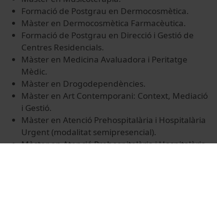
​Formació de Postgrau en Dermocosmètica.
​Màster en Dermocosmètica Farmacèutica.
​Formació de Postgrau en Direcció i Gestió de
Centres Residencials.
​Màster en Medicina Avaluadora i Peritatge
Mèdic.
​Màster en Drogodependències.
​Màster en Art Contemporani: Context, Mediació
i Gestió.
​Màster en Atenció Prehospitalària i Hospitalària
Urgent (modalitat semipresencial).
​Màster en Atenció Prehospitalària i Hospitalària
Urgent (modalitat presencial).
​Màster en Infermeria Escolar.
​Màster en Medicina Antienvelliment i
Longevitat.
​Màster en Intervenció Psicològica Avançada en
Emergències i Catàstrofes.