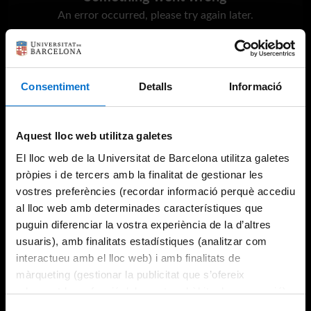
An error occurred, please try again later.
Try again
Consentiment
Detalls
Informació
Aquest lloc web utilitza galetes
El lloc web de la Universitat de Barcelona utilitza galetes
pròpies i de tercers amb la finalitat de gestionar les
vostres preferències (recordar informació perquè accediu
al lloc web amb determinades característiques que
puguin diferenciar la vostra experiència de la d’altres
usuaris), amb finalitats estadístiques (analitzar com
interactueu amb el lloc web) i amb finalitats de
màrqueting (gestionar la publicitat que s’ofereix
adequant-la en funció dels vostres hàbits de navegació).
Per obtenir més informació sobre les galetes podeu