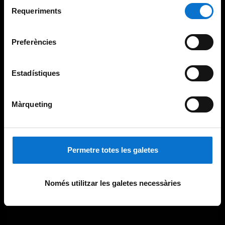
Selecció
consultar la
Política de galetes del lloc web de la
Requeriments
de
Universitat de Barcelona
.
consentiment
Preferències
Estadístiques
Màrqueting
Permetre totes les galetes
Només utilitzar les galetes necessàries