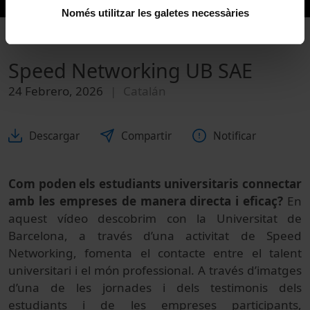
Només utilitzar les galetes necessàries
Speed Networking UB SAE
24 Febrero, 2026
Catalán
Descargar
Compartir
Notificar
Com poden els estudiants universitaris connectar
amb les empreses de manera directa i eficaç?
En
aquest vídeo descobrim con la Universitat de
Barcelona, a través d’una activitat de Speed
Networking, fomenta el contacte entre el talent
universitari i el món professional. A través d’imatges
d’una de les jornades i dels testimonis dels
estudiants i de les empreses participants,