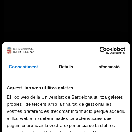
Something went wrong
Consentiment
Detalls
Informació
An error occurred, please try again later.
Aquest lloc web utilitza galetes
El lloc web de la Universitat de Barcelona utilitza galetes
Try again
pròpies i de tercers amb la finalitat de gestionar les
vostres preferències (recordar informació perquè accediu
al lloc web amb determinades característiques que
puguin diferenciar la vostra experiència de la d’altres