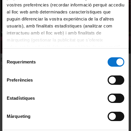
vostres preferències (recordar informació perquè accediu
al lloc web amb determinades característiques que
puguin diferenciar la vostra experiència de la d’altres
usuaris), amb finalitats estadístiques (analitzar com
interactueu amb el lloc web) i amb finalitats de
màrqueting (gestionar la publicitat que s’ofereix
adequant-la en funció dels vostres hàbits de navegació).
Per obtenir més informació sobre les galetes podeu
Selecció
Debate 2
consultar la
Política de galetes del lloc web de la
Requeriments
de
28 Febrero, 2019
Universitat de Barcelona
.
consentiment
Preferències
MENÚ PEU 1
Aviso legal
Estadístiques
Política de Cookies
Màrqueting
PEU 2
Privacidad y términos
Sobre UBtv