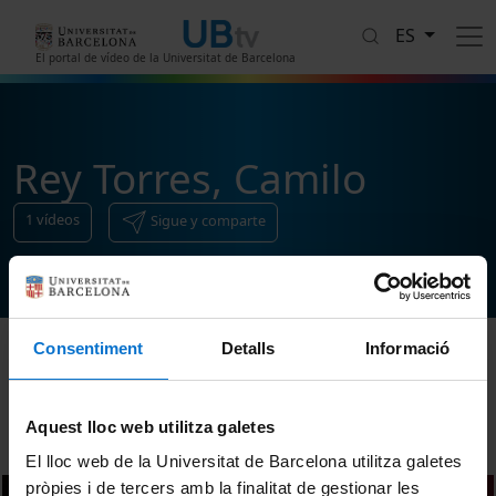
Pasar al contenido principal
ES
El portal de vídeo de la Universitat de Barcelona
Rey Torres, Camilo
1
vídeos
Sigue y comparte
Consentiment
Detalls
Informació
Ordenar
Aquest lloc web utilitza galetes
El lloc web de la Universitat de Barcelona utilitza galetes
pròpies i de tercers amb la finalitat de gestionar les