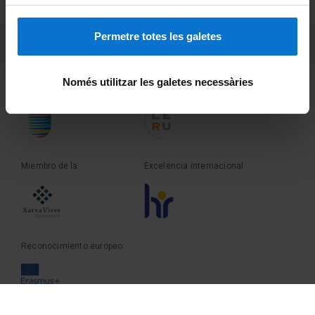
Sobre UBtv
Permetre totes les galetes
PEU 3
Contacto
Només utilitzar les galetes necessàries
Fundadora de la
Miembro de la
Miembro de la
Excelencia internacional
Reconocimiento europeo