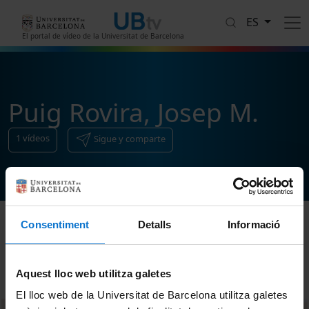
Pasar al contenido principal
ES
El portal de vídeo de la Universitat de Barcelona
Puig Rovira, Josep M.
1
vídeos
Sigue y comparte
Consentiment
Detalls
Informació
Ordenar
Aquest lloc web utilitza galetes
El lloc web de la Universitat de Barcelona utilitza galetes