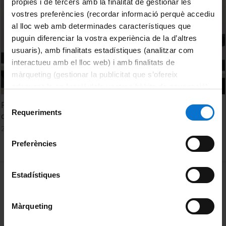
pròpies i de tercers amb la finalitat de gestionar les
vostres preferències (recordar informació perquè accediu
al lloc web amb determinades característiques que
puguin diferenciar la vostra experiència de la d’altres
usuaris), amb finalitats estadístiques (analitzar com
interactueu amb el lloc web) i amb finalitats de
màrqueting (gestionar la publicitat que s’ofereix
adequant-la en funció dels vostres hàbits de navegació).
Per obtenir més informació sobre les galetes podeu
Selecció
Presentació de la 7a Jornada d'Intercanvi d'Experiències
consultar la
Política de galetes del lloc web de la
Requeriments
de
d'Aprenentatge Servei
Universitat de Barcelona
.
consentiment
24 Octubre, 2018
Preferències
MENÚ PEU 1
Estadístiques
Aviso legal
Política de Cookies
Màrqueting
PEU 2
Privacidad y términos