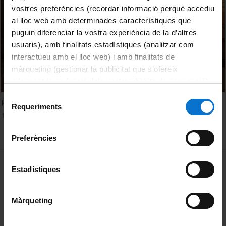
vostres preferències (recordar informació perquè accediu
al lloc web amb determinades característiques que
puguin diferenciar la vostra experiència de la d’altres
usuaris), amb finalitats estadístiques (analitzar com
interactueu amb el lloc web) i amb finalitats de
màrqueting (gestionar la publicitat que s’ofereix
adequant-la en funció dels vostres hàbits de navegació).
Per obtenir més informació sobre les galetes podeu
Selecció
Release
consultar la
Política de galetes del lloc web de la
Requeriments
de
15 Junio, 2018
Universitat de Barcelona
.
consentiment
Preferències
MENÚ PEU 1
Aviso legal
Estadístiques
Política de Cookies
Màrqueting
PEU 2
Privacidad y términos
Sobre UBtv