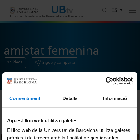
Pasar al contenido principal
ES
El portal de vídeo de la Universitat de Barcelona
amistat femenina
1
vídeos
Sigue y comparte
Consentiment
Detalls
Informació
Ordenar
Aquest lloc web utilitza galetes
El lloc web de la Universitat de Barcelona utilitza galetes
pròpies i de tercers amb la finalitat de gestionar les