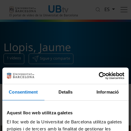
Pasar al contenido principal
ES
El portal de vídeo de la Universitat de Barcelona
Llopis, Jaume
1
vídeos
Sigue y comparte
Consentiment
Detalls
Informació
Ordenar
Aquest lloc web utilitza galetes
El lloc web de la Universitat de Barcelona utilitza galetes
pròpies i de tercers amb la finalitat de gestionar les