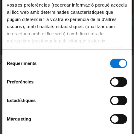
vostres preferències (recordar informació perquè accediu
al lloc web amb determinades característiques que
puguin diferenciar la vostra experiència de la d’altres
usuaris), amb finalitats estadístiques (analitzar com
interactueu amb el lloc web) i amb finalitats de
màrqueting (gestionar la publicitat que s’ofereix
adequant-la en funció dels vostres hàbits de navegació).
Per obtenir més informació sobre les galetes podeu
Selecció
Jaume Llopis: L’estadística: una orquestra feta instrument
consultar la
Política de galetes del lloc web de la
Requeriments
de
2 Noviembre, 2016
Universitat de Barcelona
.
consentiment
Preferències
MENÚ PEU 1
Aviso legal
Estadístiques
Política de Cookies
Màrqueting
PEU 2
Privacidad y términos
Sobre UBtv