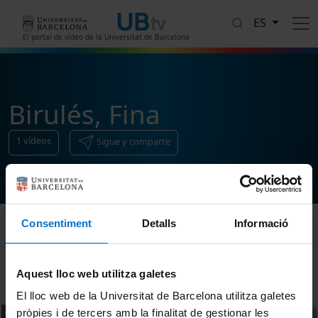
Pasar al contenido principal
ES
El portal de vídeo de la Universitat de Barcelona
Birulés, Fina
1
vídeos
Sigue y comparte
Consentiment
Detalls
Informació
Ordenar
Aquest lloc web utilitza galetes
El lloc web de la Universitat de Barcelona utilitza galetes
pròpies i de tercers amb la finalitat de gestionar les