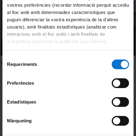
vostres preferències (recordar informació perquè accediu
al lloc web amb determinades característiques que
puguin diferenciar la vostra experiència de la d’altres
usuaris), amb finalitats estadístiques (analitzar com
interactueu amb el lloc web) i amb finalitats de
màrqueting (gestionar la publicitat que s’ofereix
adequant-la en funció dels vostres hàbits de navegació).
Per obtenir més informació sobre les galetes podeu
Selecció
La figura del testimoni: experiència i arxiu. Fina Birulés
consultar la
Política de galetes del lloc web de la
Requeriments
de
13 Diciembre, 2017
Universitat de Barcelona
.
consentiment
Preferències
MENÚ PEU 1
Aviso legal
Estadístiques
Política de Cookies
Màrqueting
PEU 2
Privacidad y términos
Sobre UBtv