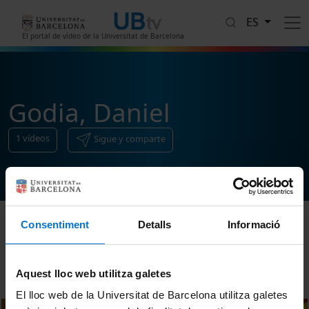
Pasar al contenido principal
ES
El portal de vídeo de la Universitat de Barcelona
Godia, Daniel
1
vídeos
Sigue y comparte
Consentiment
Detalls
Informació
Ordenar
Aquest lloc web utilitza galetes
El lloc web de la Universitat de Barcelona utilitza galetes