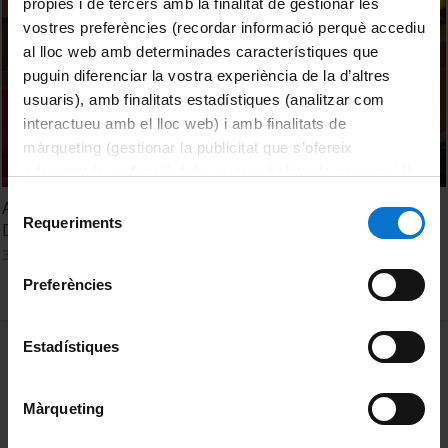
pròpies i de tercers amb la finalitat de gestionar les
vostres preferències (recordar informació perquè accediu
al lloc web amb determinades característiques que
puguin diferenciar la vostra experiència de la d’altres
usuaris), amb finalitats estadístiques (analitzar com
interactueu amb el lloc web) i amb finalitats de
màrqueting (gestionar la publicitat que s’ofereix
adequant-la en funció dels vostres hàbits de navegació).
Per obtenir més informació sobre les galetes podeu
Selecció
Assalts de Memòria. Projecte Ex-Presó. Daniel Godia i
consultar la
Política de galetes del lloc web de la
Requeriments
de
Daniel Raya
Universitat de Barcelona
.
consentiment
3 Diciembre, 2014
Preferències
MENÚ PEU 1
Estadístiques
Aviso legal
Política de Cookies
Màrqueting
PEU 2
Privacidad y términos