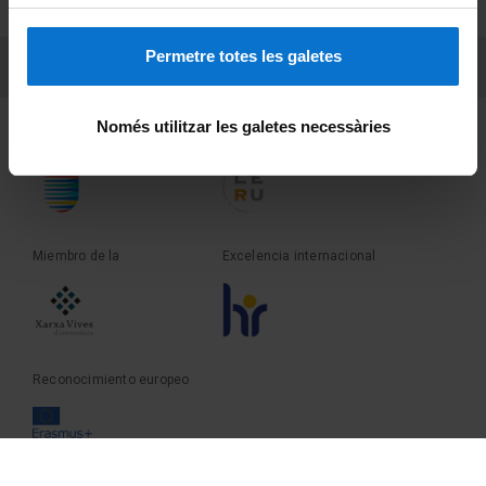
Sobre UBtv
Permetre totes les galetes
PEU 3
Contacto
Només utilitzar les galetes necessàries
Fundadora de la
Miembro de la
Miembro de la
Excelencia internacional
Reconocimiento europeo