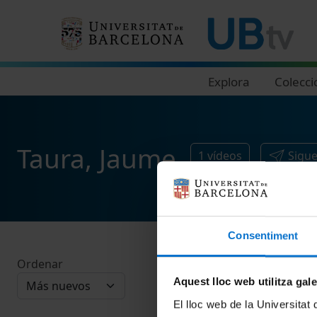
Navegació principal
Explora
Colecci
Taura, Jaume
1
vídeos
Sigu
Consentiment
Ordenar
Aquest lloc web utilitza gal
El lloc web de la Universitat 