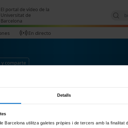
Pasar al contenido principal
El portal de vídeo de la
Universitat de
Barcelona
ones
En directo
e y comparte
Detalls
etes
de Barcelona utilitza galetes pròpies i de tercers amb la finalitat