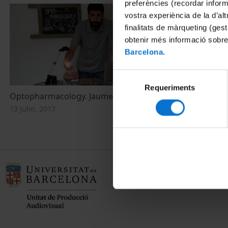
preferències (recordar infor
vostra experiència de la d’al
finalitats de màrqueting (gest
obtenir més informació sobre
Barcelona
.
Selecció
Requeriments
de
Optopharmacology. Jaume Taura
consentiment
13 Julio, 2017