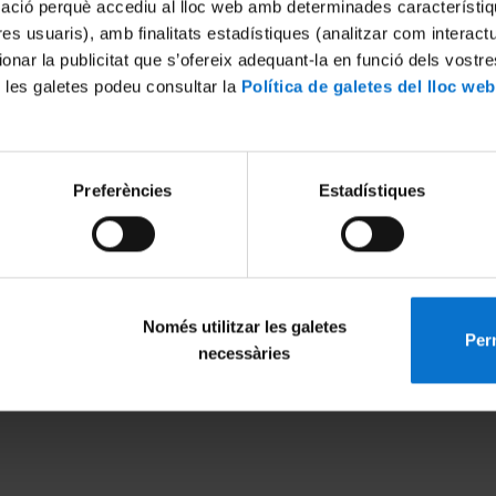
mació perquè accediu al lloc web amb determinades característiq
tres usuaris), amb finalitats estadístiques (analitzar com interac
ionar la publicitat que s’ofereix adequant-la en funció dels vostr
 les galetes podeu consultar la
Política de galetes del lloc web
Preferències
Estadístiques
Només utilitzar les galetes
Perm
MENÚ PEU 1
PEU 2
necessàries
Aviso legal
Privacidad y té
Política de Cookies
Sobre UBtv