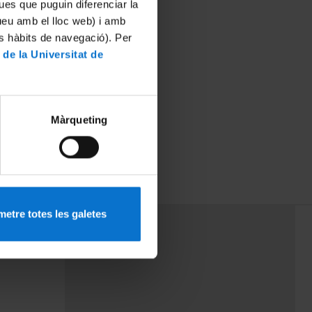
ues que puguin diferenciar la
tueu amb el lloc web) i amb
es hàbits de navegació). Per
 de la Universitat de
Màrqueting
etre totes les galetes
PEU 3
rminos
Contacto