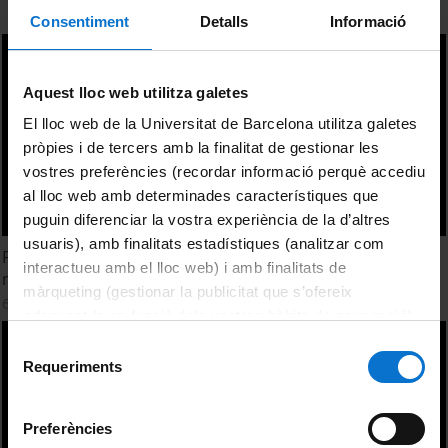
Consentiment
Detalls
Informació
Aquest lloc web utilitza galetes
El lloc web de la Universitat de Barcelona utilitza galetes
pròpies i de tercers amb la finalitat de gestionar les
vostres preferències (recordar informació perquè accediu
al lloc web amb determinades característiques que
puguin diferenciar la vostra experiència de la d’altres
usuaris), amb finalitats estadístiques (analitzar com
Petrographic and mineralogical study of hydraulic
interactueu amb el lloc web) i amb finalitats de
mortars from the arhaeological site of Sela
màrqueting (gestionar la publicitat que s’ofereix
6 Junio, 2017
adequant-la en funció dels vostres hàbits de navegació).
Per obtenir més informació sobre les galetes podeu
Selecció
consultar la
Política de galetes del lloc web de la
Requeriments
de
Universitat de Barcelona
.
consentiment
Preferències