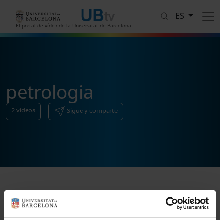
Pasar al contenido principal
ES
El portal de vídeo de la Universitat de Barcelona
petrologia
2
vídeos
Sigue y comparte
Ordenar