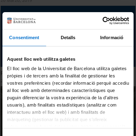
26 Marzo, 2019
Consentiment
Detalls
Informació
Aquest lloc web utilitza galetes
El lloc web de la Universitat de Barcelona utilitza galetes
Per què la UB ?
pròpies i de tercers amb la finalitat de gestionar les
21 Marzo, 2019
vostres preferències (recordar informació perquè accediu
al lloc web amb determinades característiques que
puguin diferenciar la vostra experiència de la d’altres
usuaris), amb finalitats estadístiques (analitzar com
interactueu amb el lloc web) i amb finalitats de
màrqueting (gestionar la publicitat que s’ofereix
adequant-la en funció dels vostres hàbits de navegació).
Per obtenir més informació sobre les galetes podeu