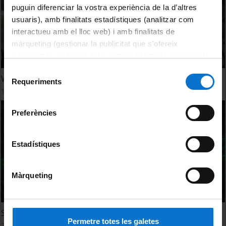
puguin diferenciar la vostra experiència de la d’altres
usuaris), amb finalitats estadístiques (analitzar com
interactueu amb el lloc web) i amb finalitats de
màrqueting (gestionar la publicitat que s’ofereix
adequant-la en funció dels vostres hàbits de navegació).
Per obtenir més informació sobre les galetes podeu
Selecció
We're Research
consultar la
Política de galetes del lloc web de la
Requeriments
de
15 Diciembre, 2016
Universitat de Barcelona
.
consentiment
Preferències
Estadístiques
Màrqueting
Somos Investigación
Permetre totes les galetes
21 Octubre, 2016