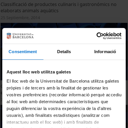
Classificació de productes culinaris i gastronómics no
elaborats animals aquàtics
25 Septiembre, 2014
Consentiment
Detalls
Informació
Aquest lloc web utilitza galetes
El lloc web de la Universitat de Barcelona utilitza galetes
Classificació de productes culinaris i gastronómics no
pròpies i de tercers amb la finalitat de gestionar les
elaborats derivats
vostres preferències (recordar informació perquè accediu
25 Septiembre, 2014
al lloc web amb determinades característiques que
puguin diferenciar la vostra experiència de la d’altres
usuaris), amb finalitats estadístiques (analitzar com
interactueu amb el lloc web) i amb finalitats de