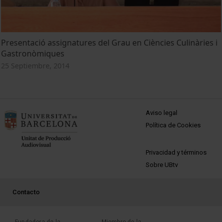
Presentació assignatures del Grau en Ciències Culinàries i
Gastronòmiques
25 Septiembre, 2014
MENÚ PEU 1
Aviso legal
Política de Cookies
PEU 2
Privacidad y términos
Sobre UBtv
PEU 3
Contacto