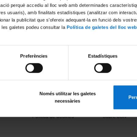
mació perquè accediu al lloc web amb determinades característiq
tres usuaris), amb finalitats estadístiques (analitzar com interac
ionar la publicitat que s’ofereix adequant-la en funció dels vostr
 les galetes podeu consultar la
Política de galetes del lloc web
Preferències
Estadístiques
Només utilitzar les galetes
Perm
necessàries
MENÚ PEU 1
PEU 2
Aviso legal
Privacidad y té
Política de Cookies
Sobre UBtv