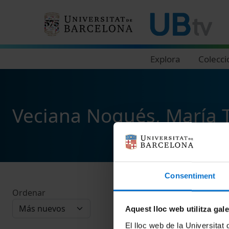
Navegació principal
Explora
Colecci
Veciana Nogués, María 
Consentiment
Ordenar
Aquest lloc web utilitza gal
El lloc web de la Universitat 