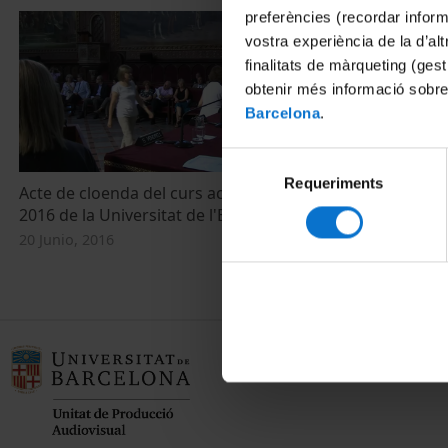
preferències (recordar infor
vostra experiència de la d’al
finalitats de màrqueting (gest
obtenir més informació sobre
Barcelona
.
Selecció
Requeriments
de
Acte de cloenda del curs acadèmic 2015-
consentiment
2016 de la Universitat de l'Experiència
20 Junio, 2016