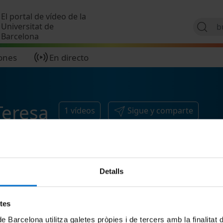
Pasar al contenido principal
El portal de vídeo de la
Universitat de
Barcelona
ones
En directo
Teresa
1
vídeos
Sigue y comparte
Detalls
etes
de Barcelona utilitza galetes pròpies i de tercers amb la finalitat