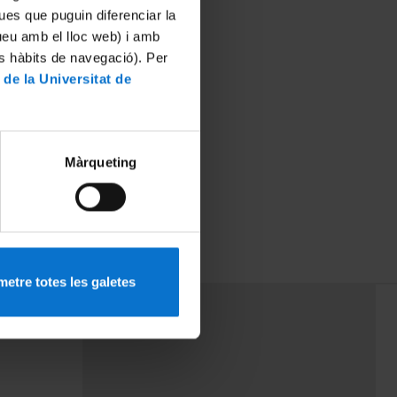
ues que puguin diferenciar la
tueu amb el lloc web) i amb
es hàbits de navegació). Per
 de la Universitat de
Màrqueting
etre totes les galetes
PEU 3
rminos
Contacto