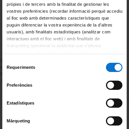
pròpies i de tercers amb la finalitat de gestionar les
vostres preferències (recordar informació perquè accediu
al lloc web amb determinades característiques que
puguin diferenciar la vostra experiència de la d’altres
usuaris), amb finalitats estadístiques (analitzar com
interactueu amb el lloc web) i amb finalitats de
màrqueting (gestionar la publicitat que s’ofereix
adequant-la en funció dels vostres hàbits de navegació).
Per obtenir més informació sobre les galetes podeu
SECAT 2015. Conferencia fundación Ramón Areces. 'The
Selecció
consultar la
Política de galetes del lloc web de la
role of steric constraints and the environment of sites for
Requeriments
de
catalysis', Prof. J. Lercher
Universitat de Barcelona
.
consentiment
24 Julio, 2015
Preferències
Estadístiques
MENÚ PEU 1
Aviso legal
Política de Cookies
Màrqueting