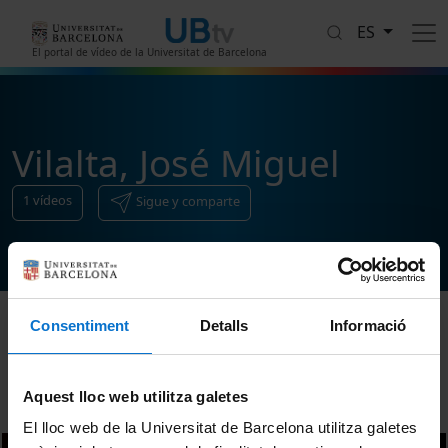
Pasar al contenido principal
ES
El portal de vídeo de la Universitat de Barcelona
Vilalta, José Miguel
1
vídeos
Sigue y comparte
Consentiment
Detalls
Informació
Ordenar
Aquest lloc web utilitza galetes
El lloc web de la Universitat de Barcelona utilitza galetes