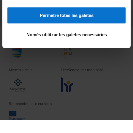
Sobre UBtv
Permetre totes les galetes
PEU 3
Contacto
Només utilitzar les galetes necessàries
Fundadora de la
Miembro de la
Miembro de la
Excelencia internacional
Reconocimiento europeo