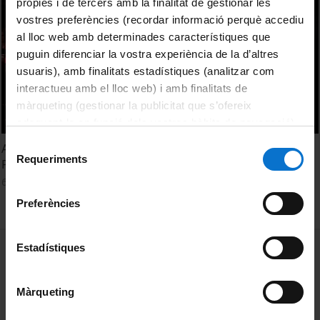
pròpies i de tercers amb la finalitat de gestionar les
vostres preferències (recordar informació perquè accediu
al lloc web amb determinades característiques que
puguin diferenciar la vostra experiència de la d’altres
usuaris), amb finalitats estadístiques (analitzar com
interactueu amb el lloc web) i amb finalitats de
màrqueting (gestionar la publicitat que s’ofereix
adequant-la en funció dels vostres hàbits de navegació).
Per obtenir més informació sobre les galetes podeu
Selecció
Acte de graduació dels estudiants de Relacions Laborals.
consultar la
Política de galetes del lloc web de la
Requeriments
de
Promoció 2015
Universitat de Barcelona
.
consentiment
6 Noviembre, 2015
Preferències
MENÚ PEU 1
Estadístiques
Aviso legal
Política de Cookies
Màrqueting
PEU 2
Privacidad y términos