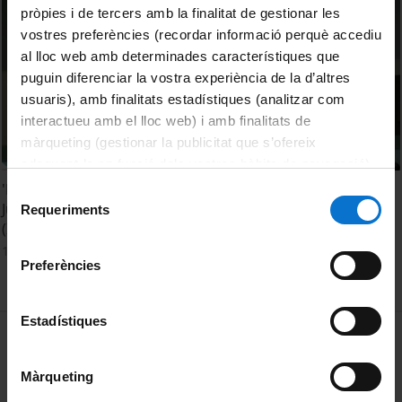
pròpies i de tercers amb la finalitat de gestionar les
vostres preferències (recordar informació perquè accediu
al lloc web amb determinades característiques que
puguin diferenciar la vostra experiència de la d’altres
usuaris), amb finalitats estadístiques (analitzar com
interactueu amb el lloc web) i amb finalitats de
màrqueting (gestionar la publicitat que s’ofereix
adequant-la en funció dels vostres hàbits de navegació).
Per obtenir més informació sobre les galetes podeu
'Look at You, Look at Us: Women, Crime and Criminal
Selecció
consultar la
Política de galetes del lloc web de la
Justice: Victims or Offenders' by Loraine Gelsthorpe
Requeriments
de
(ISDUB)
Universitat de Barcelona
.
consentiment
13 Noviembre, 2014
Preferències
Estadístiques
MENÚ PEU 1
Aviso legal
Política de Cookies
Màrqueting