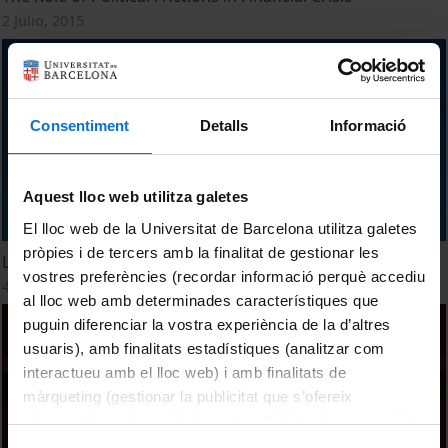
2 Julio, 2015
Consentiment
Detalls
Informació
Aquest lloc web utilitza galetes
El lloc web de la Universitat de Barcelona utilitza galetes
pròpies i de tercers amb la finalitat de gestionar les
L'entrevista: Antoni Castells
vostres preferències (recordar informació perquè accediu
4 Marzo, 2014
al lloc web amb determinades característiques que
puguin diferenciar la vostra experiència de la d’altres
usuaris), amb finalitats estadístiques (analitzar com
interactueu amb el lloc web) i amb finalitats de
màrqueting (gestionar la publicitat que s’ofereix
adequant-la en funció dels vostres hàbits de navegació).
Per obtenir més informació sobre les galetes podeu