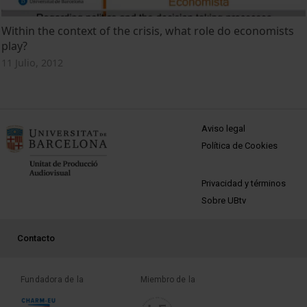
Within the context of the crisis, what role do economists
play?
11 Julio, 2012
MENÚ PEU 1
Aviso legal
Política de Cookies
PEU 2
Privacidad y términos
Sobre UBtv
PEU 3
Contacto
Fundadora de la
Miembro de la