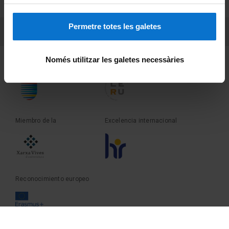
Sobre UBtv
Permetre totes les galetes
PEU 3
Contacto
Només utilitzar les galetes necessàries
Fundadora de la
Miembro de la
Miembro de la
Excelencia internacional
Reconocimiento europeo