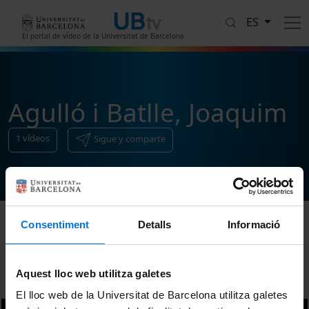
Pasar al contenido principal
ES
El portal de vídeo de la Universitat de Barcelona
Agulló i Batlle, Joaquim
1
vídeos
Sigue y comparte
Consentiment
Detalls
Informació
Ordenar
Aquest lloc web utilitza galetes
El lloc web de la Universitat de Barcelona utilitza galetes