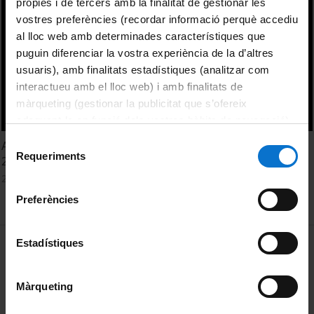
pròpies i de tercers amb la finalitat de gestionar les
vostres preferències (recordar informació perquè accediu
al lloc web amb determinades característiques que
puguin diferenciar la vostra experiència de la d’altres
usuaris), amb finalitats estadístiques (analitzar com
interactueu amb el lloc web) i amb finalitats de
màrqueting (gestionar la publicitat que s’ofereix
adequant-la en funció dels vostres hàbits de navegació).
Per obtenir més informació sobre les galetes podeu
Selecció
Acte de lliurament dels premis de les XX Proves Cangur
consultar la
Política de galetes del lloc web de la
Requeriments
de
2015
Universitat de Barcelona
.
consentiment
26 Mayo, 2015
Preferències
MENÚ PEU 1
Estadístiques
Aviso legal
Política de Cookies
Màrqueting
PEU 2
Privacidad y términos