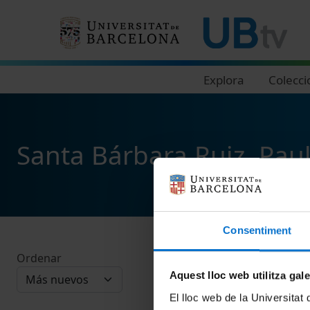
Navegació principal
Explora
Colecci
Santa Bárbara Ruiz, Pau
Consentiment
Ordenar
Aquest lloc web utilitza gal
El lloc web de la Universitat 