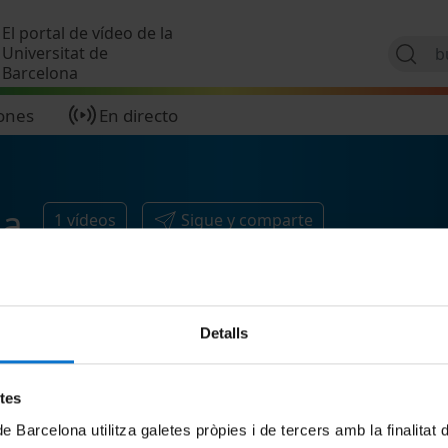
Pasar al contenido principal
El portal de vídeo de la
Universitat de
Barcelona
ones
En directo
la
1
vídeos
Sigue y comparte
Detalls
etes
de Barcelona utilitza galetes pròpies i de tercers amb la finalitat