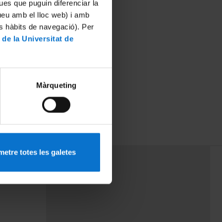
ues que puguin diferenciar la
tueu amb el lloc web) i amb
es hàbits de navegació). Per
 de la Universitat de
Màrqueting
etre totes les galetes
PEU 3
rminos
Contacto