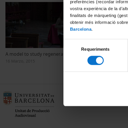
preferències (recordar infor
vostra experiència de la d’al
finalitats de màrqueting (gest
obtenir més informació sobre
Barcelona
.
Selecció
Requeriments
de
A model to study regeneration: Fruit flies!
consentiment
16 Marzo, 2015