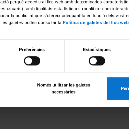
mació perquè accediu al lloc web amb determinades característiq
tres usuaris), amb finalitats estadístiques (analitzar com interac
ionar la publicitat que s’ofereix adequant-la en funció dels vostr
 les galetes podeu consultar la
Política de galetes del lloc web
Preferències
Estadístiques
Només utilitzar les galetes
Perm
MENÚ PEU 1
PEU 2
necessàries
Aviso legal
Privacidad y té
Política de Cookies
Sobre UBtv