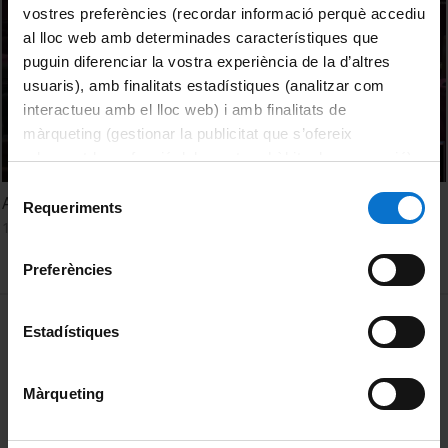
vostres preferències (recordar informació perquè accediu
al lloc web amb determinades característiques que
puguin diferenciar la vostra experiència de la d’altres
usuaris), amb finalitats estadístiques (analitzar com
interactueu amb el lloc web) i amb finalitats de
màrqueting (gestionar la publicitat que s’ofereix
adequant-la en funció dels vostres hàbits de navegació).
Per obtenir més informació sobre les galetes podeu
Selecció
A model to study regeneration: Fruit flies!
consultar la
Política de galetes del lloc web de la
Requeriments
de
16 Marzo, 2015
Universitat de Barcelona
.
consentiment
Preferències
MENÚ PEU 1
Aviso legal
Estadístiques
Política de Cookies
Màrqueting
PEU 2
Privacidad y términos
Sobre UBtv