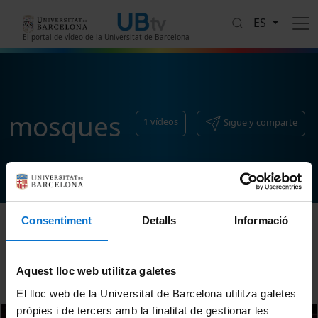
Pasar al contenido principal
ES
El portal de vídeo de la Universitat de Barcelona
mosques
1
vídeos
Sigue y comparte
Consentiment
Detalls
Informació
Ordenar
Aquest lloc web utilitza galetes
El lloc web de la Universitat de Barcelona utilitza galetes
pròpies i de tercers amb la finalitat de gestionar les