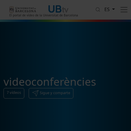
Pasar al contenido principal
ES
El portal de vídeo de la Universitat de Barcelona
videoconferències
7
vídeos
Sigue y comparte