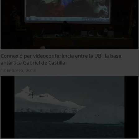
Connexió per videoconferència entre la UB i la base
antàrtica Gabriel de Castilla
13 Febrero, 2013