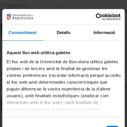
17 Mayo, 2021
Consentiment
Detalls
Informació
Aquest lloc web utilitza galetes
El lloc web de la Universitat de Barcelona utilitza galetes
pròpies i de tercers amb la finalitat de gestionar les
VII Festa de la Ciència. Col·loqui "Canvi Climàtic"
vostres preferències (recordar informació perquè accediu
17 Mayo, 2021
al lloc web amb determinades característiques que
puguin diferenciar la vostra experiència de la d’altres
usuaris), amb finalitats estadístiques (analitzar com
interactueu amb el lloc web) i amb finalitats de
màrqueting (gestionar la publicitat que s’ofereix
adequant-la en funció dels vostres hàbits de navegació).
Per obtenir més informació sobre les galetes podeu
Selecció