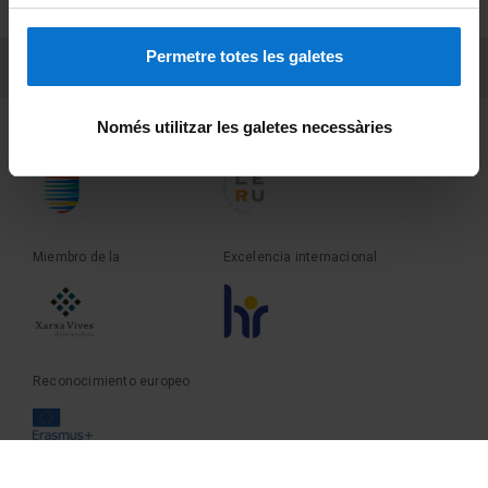
Sobre UBtv
Permetre totes les galetes
PEU 3
Contacto
Només utilitzar les galetes necessàries
Fundadora de la
Miembro de la
Miembro de la
Excelencia internacional
Reconocimiento europeo