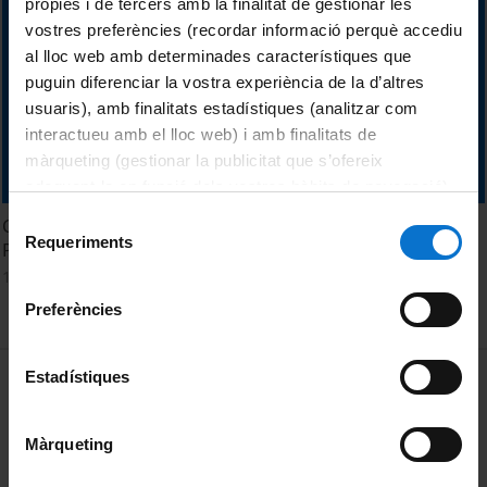
pròpies i de tercers amb la finalitat de gestionar les
vostres preferències (recordar informació perquè accediu
al lloc web amb determinades característiques que
puguin diferenciar la vostra experiència de la d’altres
usuaris), amb finalitats estadístiques (analitzar com
interactueu amb el lloc web) i amb finalitats de
màrqueting (gestionar la publicitat que s’ofereix
adequant-la en funció dels vostres hàbits de navegació).
Per obtenir més informació sobre les galetes podeu
Selecció
Compartir experiencias: protocolos que surgen de los
consultar la
Política de galetes del lloc web de la
Requeriments
de
Planes de Igualdad
Universitat de Barcelona
.
consentiment
13 Marzo, 2012
Preferències
MENÚ PEU 1
Estadístiques
Aviso legal
Política de Cookies
Màrqueting
PEU 2
Privacidad y términos