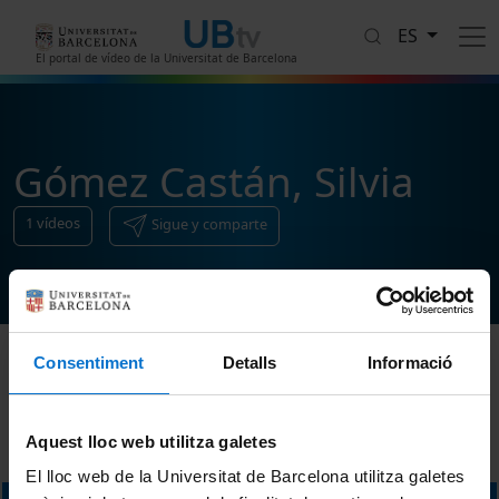
Pasar al contenido principal
ES
El portal de vídeo de la Universitat de Barcelona
Gómez Castán, Silvia
1
vídeos
Sigue y comparte
Consentiment
Detalls
Informació
Ordenar
Aquest lloc web utilitza galetes
El lloc web de la Universitat de Barcelona utilitza galetes