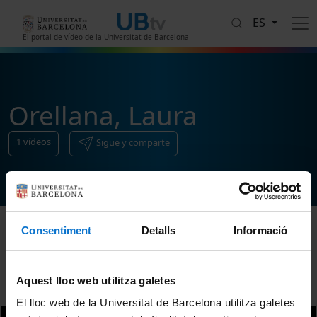
Pasar al contenido principal
ES
El portal de vídeo de la Universitat de Barcelona
Orellana, Laura
1
vídeos
Sigue y comparte
Consentiment
Detalls
Informació
Ordenar
Aquest lloc web utilitza galetes
El lloc web de la Universitat de Barcelona utilitza galetes