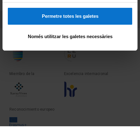
Sobre UBtv
Permetre totes les galetes
PEU 3
Contacto
Només utilitzar les galetes necessàries
Fundadora de la
Miembro de la
Miembro de la
Excelencia internacional
Reconocimiento europeo