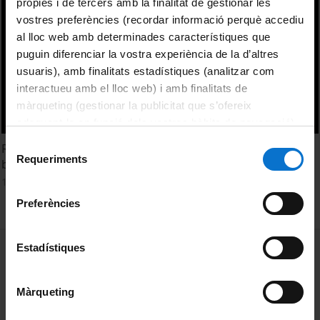
pròpies i de tercers amb la finalitat de gestionar les
vostres preferències (recordar informació perquè accediu
al lloc web amb determinades característiques que
puguin diferenciar la vostra experiència de la d’altres
usuaris), amb finalitats estadístiques (analitzar com
interactueu amb el lloc web) i amb finalitats de
màrqueting (gestionar la publicitat que s’ofereix
adequant-la en funció dels vostres hàbits de navegació).
Per obtenir més informació sobre les galetes podeu
Selecció
Revealing cancer mechanisms by simulations: a bridge
consultar la
Política de galetes del lloc web de la
Requeriments
de
between physics and medicine
Universitat de Barcelona
.
consentiment
18 Febrero, 2013
Preferències
MENÚ PEU 1
Estadístiques
Aviso legal
Política de Cookies
Màrqueting
PEU 2
Privacidad y términos