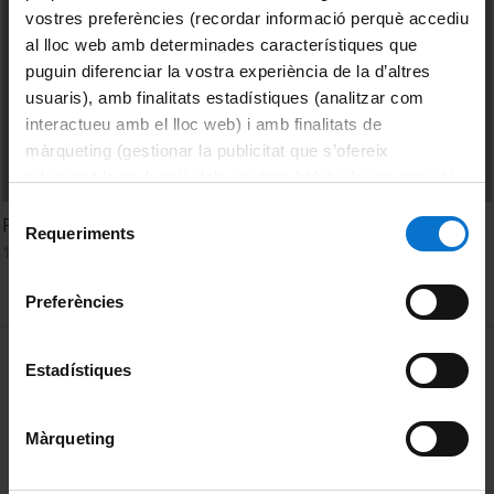
vostres preferències (recordar informació perquè accediu
al lloc web amb determinades característiques que
puguin diferenciar la vostra experiència de la d’altres
usuaris), amb finalitats estadístiques (analitzar com
interactueu amb el lloc web) i amb finalitats de
màrqueting (gestionar la publicitat que s’ofereix
adequant-la en funció dels vostres hàbits de navegació).
Per obtenir més informació sobre les galetes podeu
Selecció
Planificación de un rodaje
consultar la
Política de galetes del lloc web de la
Requeriments
de
1 Diciembre, 2011
Universitat de Barcelona
.
consentiment
Preferències
MENÚ PEU 1
Aviso legal
Estadístiques
Política de Cookies
Màrqueting
PEU 2
Privacidad y términos
Sobre UBtv