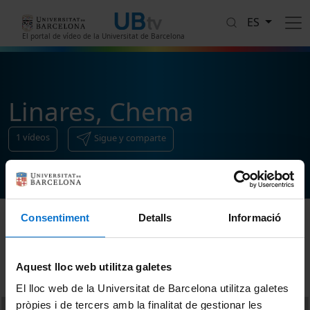
Pasar al contenido principal
ES
El portal de vídeo de la Universitat de Barcelona
Linares, Chema
1
vídeos
Sigue y comparte
Consentiment
Detalls
Informació
Ordenar
Aquest lloc web utilitza galetes
El lloc web de la Universitat de Barcelona utilitza galetes
pròpies i de tercers amb la finalitat de gestionar les