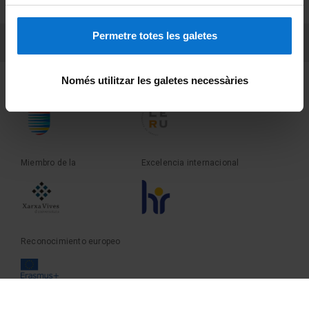
Sobre UBtv
Permetre totes les galetes
PEU 3
Contacto
Només utilitzar les galetes necessàries
Fundadora de la
Miembro de la
Miembro de la
Excelencia internacional
Reconocimiento europeo