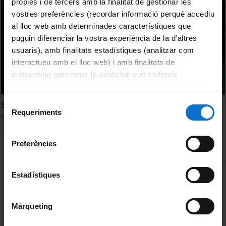
pròpies i de tercers amb la finalitat de gestionar les
vostres preferències (recordar informació perquè accediu
al lloc web amb determinades característiques que
puguin diferenciar la vostra experiència de la d’altres
usuaris), amb finalitats estadístiques (analitzar com
interactueu amb el lloc web) i amb finalitats de
màrqueting (gestionar la publicitat que s’ofereix
adequant-la en funció dels vostres hàbits de navegació).
Per obtenir més informació sobre les galetes podeu
Selecció
El medi marí amenaçat per l'activitat humana i el canvi
consultar la
Política de galetes del lloc web de la
Requeriments
de
climàtic
Universitat de Barcelona
.
consentiment
1 Junio, 2010
Preferències
MENÚ PEU 1
Estadístiques
Aviso legal
Política de Cookies
Màrqueting
PEU 2
Privacidad y términos