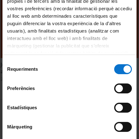
pròpies i de tercers amb la finalitat de gestionar les
vostres preferències (recordar informació perquè accediu
al lloc web amb determinades característiques que
puguin diferenciar la vostra experiència de la d’altres
usuaris), amb finalitats estadístiques (analitzar com
interactueu amb el lloc web) i amb finalitats de
màrqueting (gestionar la publicitat que s’ofereix
adequant-la en funció dels vostres hàbits de navegació).
Per obtenir més informació sobre les galetes podeu
Selecció
Jornada interuniversitària contra les violències masclistes
consultar la
Política de galetes del lloc web de la
Requeriments
de
a les universitats 2023. Taula rodona
Universitat de Barcelona
.
consentiment
23 Noviembre, 2023
Preferències
MENÚ PEU 1
Estadístiques
Aviso legal
Política de Cookies
Màrqueting
PEU 2
Privacidad y términos