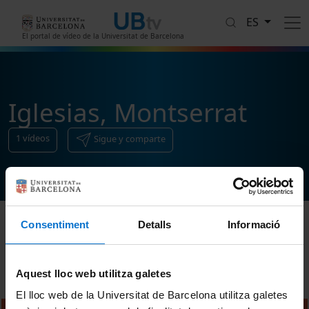
Pasar al contenido principal
ES
El portal de vídeo de la Universitat de Barcelona
Iglesias, Montserrat
1
vídeos
Sigue y comparte
Consentiment
Detalls
Informació
Ordenar
Aquest lloc web utilitza galetes
El lloc web de la Universitat de Barcelona utilitza galetes