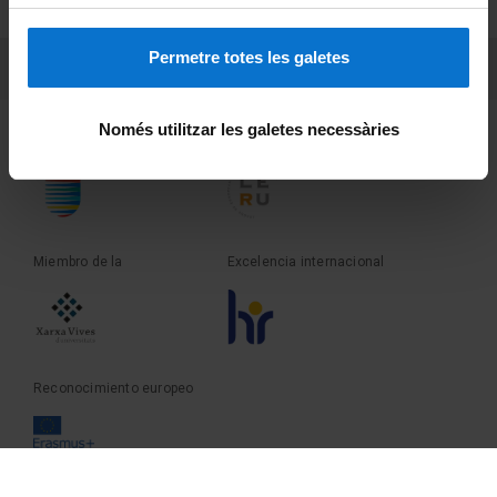
Sobre UBtv
Permetre totes les galetes
PEU 3
Contacto
Només utilitzar les galetes necessàries
Fundadora de la
Miembro de la
Miembro de la
Excelencia internacional
Reconocimiento europeo