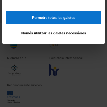
Sobre UBtv
PEU 3
Contacto
Permetre totes les galetes
Fundadora de la
Miembro de la
Només utilitzar les galetes necessàries
Miembro de la
Excelencia internacional
Reconocimiento europeo