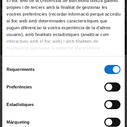
El lloc web de la Universitat de Barcelona utilitza galetes
pròpies i de tercers amb la finalitat de gestionar les
vostres preferències (recordar informació perquè accediu
al lloc web amb determinades característiques que
puguin diferenciar la vostra experiència de la d’altres
usuaris), amb finalitats estadístiques (analitzar com
interactueu amb el lloc web) i amb finalitats de
màrqueting (gestionar la publicitat que s’ofereix
adequant-la en funció dels vostres hàbits de navegació).
La desobediència civil consisteix a dir no al que està
Per obtenir més informació sobre les galetes podeu
Selecció
establert o té altres consideracions?
consultar la
Política de galetes del lloc web de la
Requeriments
de
24 Noviembre, 2022
Universitat de Barcelona
.
consentiment
Preferències
MENÚ PEU 1
Aviso legal
Estadístiques
Política de Cookies
Màrqueting
PEU 2
Privacidad y términos