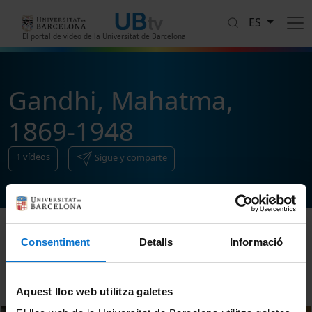
Pasar al contenido principal
ES
El portal de vídeo de la Universitat de Barcelona
Gandhi, Mahatma,
1869-1948
1
vídeos
Sigue y comparte
Consentiment
Detalls
Informació
Ordenar
Aquest lloc web utilitza galetes