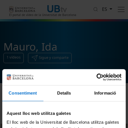
Pasar al contenido principal
ES
El portal de vídeo de la Universitat de Barcelona
Mauro, Ida
1
vídeos
Sigue y comparte
Consentiment
Detalls
Informació
Ordenar
Aquest lloc web utilitza galetes
El lloc web de la Universitat de Barcelona utilitza galetes