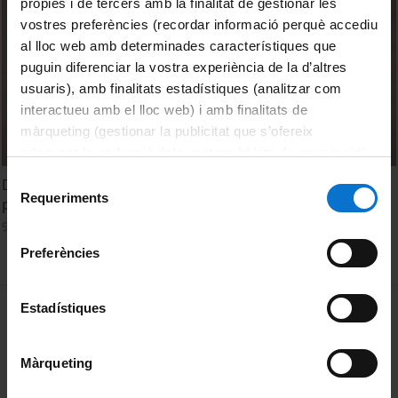
pròpies i de tercers amb la finalitat de gestionar les
vostres preferències (recordar informació perquè accediu
al lloc web amb determinades característiques que
puguin diferenciar la vostra experiència de la d’altres
usuaris), amb finalitats estadístiques (analitzar com
interactueu amb el lloc web) i amb finalitats de
màrqueting (gestionar la publicitat que s’ofereix
adequant-la en funció dels vostres hàbits de navegació).
Per obtenir més informació sobre les galetes podeu
Selecció
Davant de l’obra. L’Arribada d’Hermínia a la cabana dels
consultar la
Política de galetes del lloc web de la
Requeriments
de
pastors
Universitat de Barcelona
.
consentiment
9 Enero, 2023
Preferències
MENÚ PEU 1
Estadístiques
Aviso legal
Política de Cookies
Màrqueting
PEU 2
Privacidad y términos