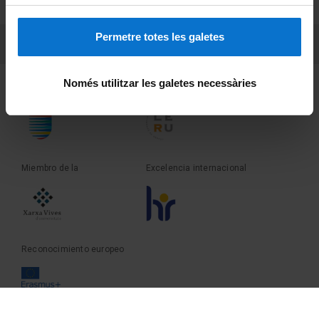
Sobre UBtv
Permetre totes les galetes
PEU 3
Contacto
Només utilitzar les galetes necessàries
Fundadora de la
Miembro de la
Miembro de la
Excelencia internacional
Reconocimiento europeo