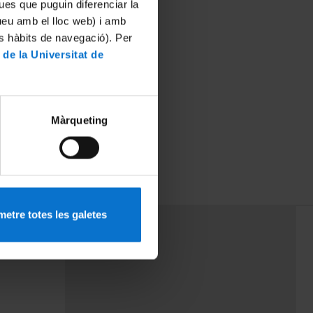
ues que puguin diferenciar la
tueu amb el lloc web) i amb
es hàbits de navegació). Per
 de la Universitat de
Màrqueting
etre totes les galetes
PEU 3
rminos
Contacto