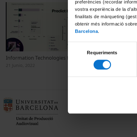
preferències (recordar infor
vostra experiència de la d’al
finalitats de màrqueting (gest
obtenir més informació sobre
Barcelona
.
Selecció
Requeriments
de
Information Technologies for Health
consentiment
21 Junio, 2022