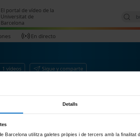
Pasar al contenido principal
El portal de vídeo de la
Universitat de
Barcelona
ones
En directo
1
vídeos
Sigue y comparte
Detalls
etes
de Barcelona utilitza galetes pròpies i de tercers amb la finalitat