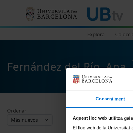
Navegació principal
Explora
Colecci
Fernández del Río, Ana
Consentiment
Ordenar
Aquest lloc web utilitza gal
El lloc web de la Universitat 