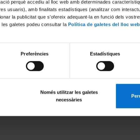
mació perquè accediu al lloc web amb determinades característiq
tres usuaris), amb finalitats estadístiques (analitzar com interac
ionar la publicitat que s’ofereix adequant-la en funció dels vostr
 les galetes podeu consultar la
Política de galetes del lloc web
Preferències
Estadístiques
Només utilitzar les galetes
Perm
MENÚ PEU 1
PEU 2
necessàries
Aviso legal
Privacidad y té
Política de Cookies
Sobre UBtv