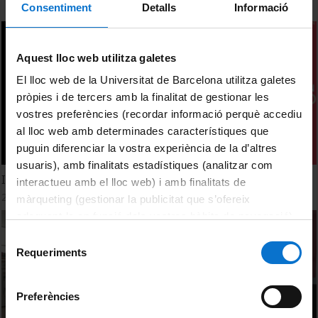
Consentiment
Detalls
Informació
Aquest lloc web utilitza galetes
El lloc web de la Universitat de Barcelona utilitza galetes
pròpies i de tercers amb la finalitat de gestionar les
vostres preferències (recordar informació perquè accediu
al lloc web amb determinades característiques que
puguin diferenciar la vostra experiència de la d’altres
usuaris), amb finalitats estadístiques (analitzar com
Inauguración y Conferencia: Pedro Rueda
interactueu amb el lloc web) i amb finalitats de
29 Abril, 2026
màrqueting (gestionar la publicitat que s’ofereix
adequant-la en funció dels vostres hàbits de navegació).
Per obtenir més informació sobre les galetes podeu
Selecció
consultar la
Política de galetes del lloc web de la
Requeriments
de
Universitat de Barcelona
.
consentiment
Preferències