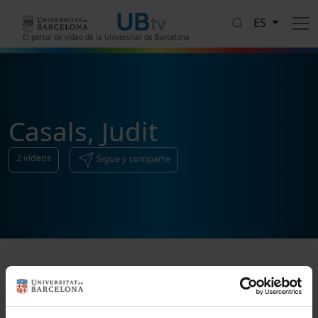
Pasar al contenido principal
ES
El portal de vídeo de la Universitat de Barcelona
Casals, Judit
2
vídeos
Sigue y comparte
Ordenar