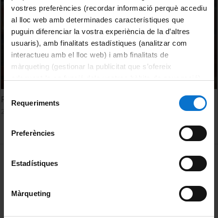
vostres preferències (recordar informació perquè accediu
al lloc web amb determinades característiques que
puguin diferenciar la vostra experiència de la d’altres
usuaris), amb finalitats estadístiques (analitzar com
interactueu amb el lloc web) i amb finalitats de
màrqueting (gestionar la publicitat que s’ofereix
adequant-la en funció dels vostres hàbits de navegació).
Per obtenir més informació sobre les galetes podeu
Selecció
Ramon Salazar. El cicle vital: naixement i mort
consultar la
Política de galetes del lloc web de la
Requeriments
de
28 Octubre, 2021
Universitat de Barcelona
.
consentiment
Preferències
MENÚ PEU 1
Aviso legal
Estadístiques
Política de Cookies
Màrqueting
PEU 2
Privacidad y términos
Sobre UBtv