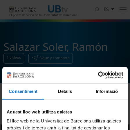
Pasar al contenido principal
ES
El portal de vídeo de la Universitat de Barcelona
Salazar Soler, Ramón
1
vídeos
Sigue y comparte
Consentiment
Detalls
Informació
Ordenar
Aquest lloc web utilitza galetes
El lloc web de la Universitat de Barcelona utilitza galetes
pròpies i de tercers amb la finalitat de gestionar les