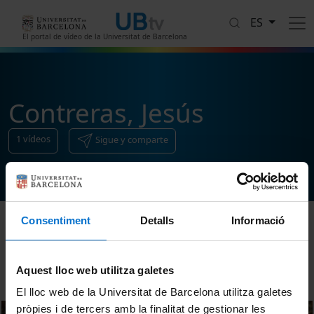
Pasar al contenido principal
ES
El portal de vídeo de la Universitat de Barcelona
Contreras, Jesús
1
vídeos
Sigue y comparte
Consentiment
Detalls
Informació
Ordenar
Aquest lloc web utilitza galetes
El lloc web de la Universitat de Barcelona utilitza galetes
pròpies i de tercers amb la finalitat de gestionar les