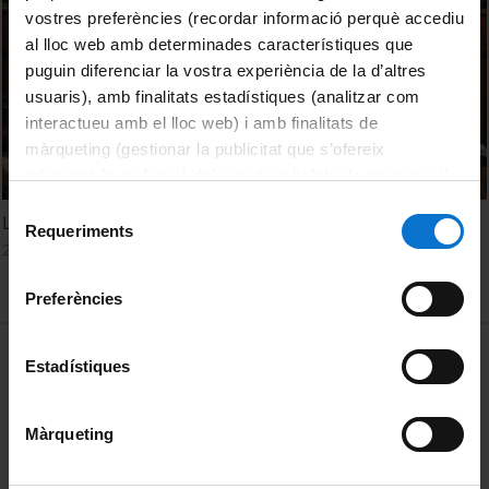
vostres preferències (recordar informació perquè accediu
al lloc web amb determinades característiques que
puguin diferenciar la vostra experiència de la d’altres
usuaris), amb finalitats estadístiques (analitzar com
interactueu amb el lloc web) i amb finalitats de
màrqueting (gestionar la publicitat que s’ofereix
adequant-la en funció dels vostres hàbits de navegació).
Per obtenir més informació sobre les galetes podeu
Selecció
Lluita contra el malbaratament alimentari
consultar la
Política de galetes del lloc web de la
Requeriments
de
21 Octubre, 2021
Universitat de Barcelona
.
consentiment
Preferències
MENÚ PEU 1
Aviso legal
Estadístiques
Política de Cookies
Màrqueting
PEU 2
Privacidad y términos
Sobre UBtv