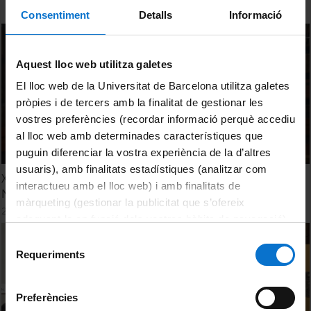
Consentiment
Detalls
Informació
Aquest lloc web utilitza galetes
El lloc web de la Universitat de Barcelona utilitza galetes
pròpies i de tercers amb la finalitat de gestionar les
vostres preferències (recordar informació perquè accediu
al lloc web amb determinades característiques que
puguin diferenciar la vostra experiència de la d’altres
usuaris), amb finalitats estadístiques (analitzar com
XII International Academic Symposium. Interview with
interactueu amb el lloc web) i amb finalitats de
Natalia Fabra
màrqueting (gestionar la publicitat que s’ofereix
28 Febrero, 2024
adequant-la en funció dels vostres hàbits de navegació).
Per obtenir més informació sobre les galetes podeu
Selecció
consultar la
Política de galetes del lloc web de la
Requeriments
de
Universitat de Barcelona
.
consentiment
Preferències