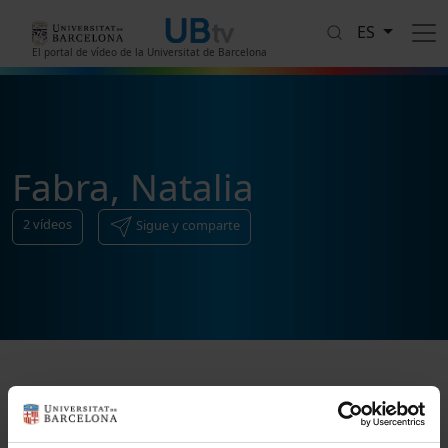
Pasar al contenido principal
ES
El portal de vídeo de la Universitat de Barcelona
Fabra, Natalia
2
vídeos
Sigue y comparte
Ordenar