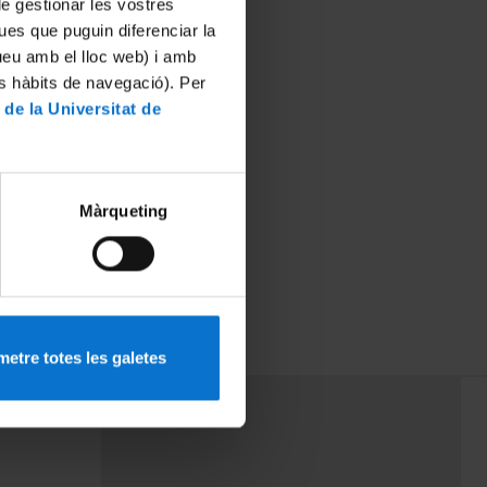
 de gestionar les vostres
ues que puguin diferenciar la
tueu amb el lloc web) i amb
es hàbits de navegació). Per
 de la Universitat de
Màrqueting
etre totes les galetes
PEU 3
rminos
Contacto