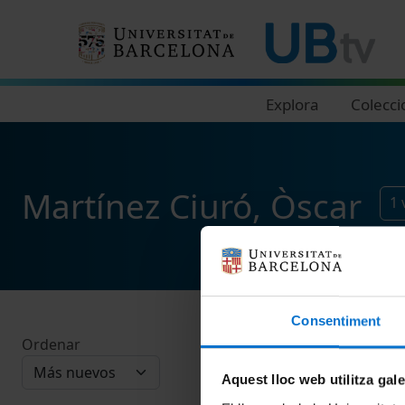
Navegació principal
Explora
Colecci
Martínez Ciuró, Òscar
1
Consentiment
Ordenar
Aquest lloc web utilitza gal