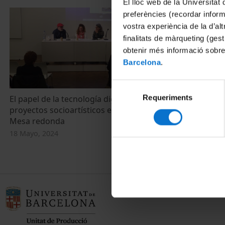
El lloc web de la Universitat 
preferències (recordar infor
vostra experiència de la d’al
finalitats de màrqueting (gest
obtenir més informació sobre
Barcelona
.
Selecció
Requeriments
de
El papel de la tecnología digital en los
proyectos socioartísticos escolares -
consentiment
Mesa redonda
18 Mayo, 2024