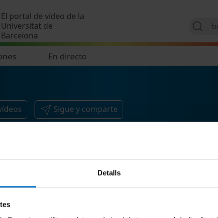
Pasar al contenido principal
El portal de vídeo de la
Universitat de
Barcelona
ones
En directo
vídeos
Sigue y comparte
Detalls
etes