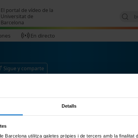
Pasar al contenido principal
El portal de vídeo de la
Universitat de
Barcelona
ones
En directo
Sigue y comparte
Detalls
etes
de Barcelona utilitza galetes pròpies i de tercers amb la finalitat