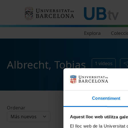
Navegació principal
Explora
Colecci
Albrecht, Tobias
1
vídeos
Consentiment
Ordenar
Aquest lloc web utilitza gal
El lloc web de la Universitat 