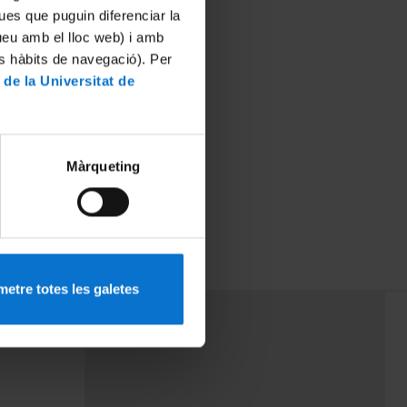
ues que puguin diferenciar la
tueu amb el lloc web) i amb
es hàbits de navegació). Per
 de la Universitat de
Màrqueting
etre totes les galetes
PEU 3
rminos
Contacto