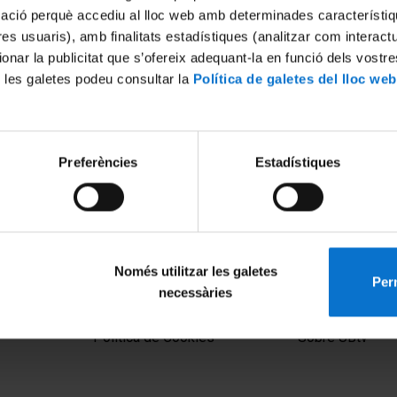
mació perquè accediu al lloc web amb determinades característiq
tres usuaris), amb finalitats estadístiques (analitzar com interac
ionar la publicitat que s’ofereix adequant-la en funció dels vostr
 les galetes podeu consultar la
Política de galetes del lloc web
Preferències
Estadístiques
Només utilitzar les galetes
Perm
necessàries
MENÚ PEU 1
PEU 2
Aviso legal
Privacidad y té
Política de Cookies
Sobre UBtv