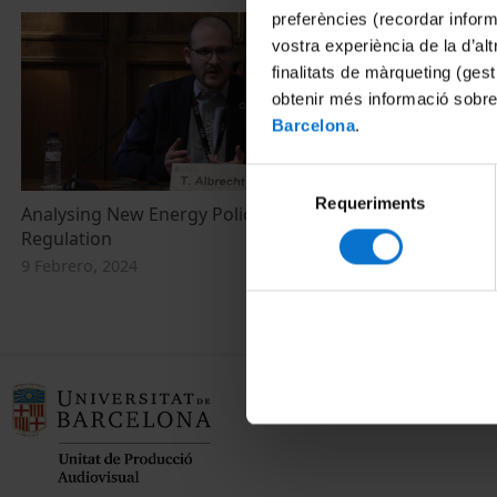
preferències (recordar infor
vostra experiència de la d’al
finalitats de màrqueting (gest
obtenir més informació sobre
Barcelona
.
Selecció
Requeriments
de
Analysing New Energy Policies and
consentiment
Regulation
9 Febrero, 2024