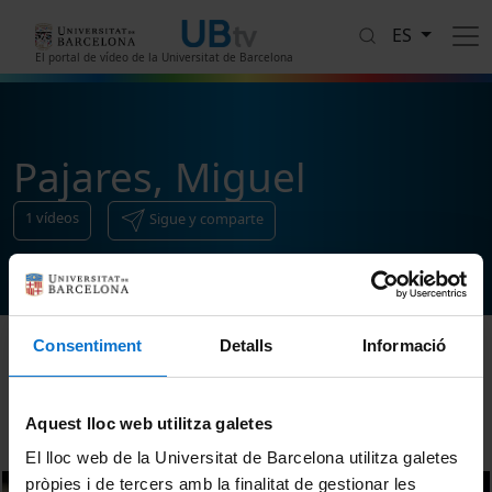
Pasar al contenido principal
ES
El portal de vídeo de la Universitat de Barcelona
Pajares, Miguel
1
vídeos
Sigue y comparte
Consentiment
Detalls
Informació
Ordenar
Aquest lloc web utilitza galetes
El lloc web de la Universitat de Barcelona utilitza galetes
pròpies i de tercers amb la finalitat de gestionar les