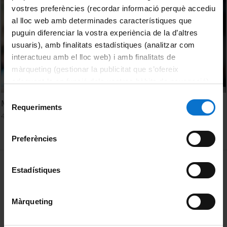
vostres preferències (recordar informació perquè accediu
al lloc web amb determinades característiques que
puguin diferenciar la vostra experiència de la d’altres
usuaris), amb finalitats estadístiques (analitzar com
interactueu amb el lloc web) i amb finalitats de
màrqueting (gestionar la publicitat que s’ofereix
adequant-la en funció dels vostres hàbits de navegació).
Per obtenir més informació sobre les galetes podeu
Selecció
Migracions climàtiques
consultar la
Política de galetes del lloc web de la
Requeriments
de
4 Junio, 2025
Universitat de Barcelona
.
consentiment
Preferències
MENÚ PEU 1
Aviso legal
Estadístiques
Política de Cookies
Màrqueting
PEU 2
Privacidad y términos
Sobre UBtv