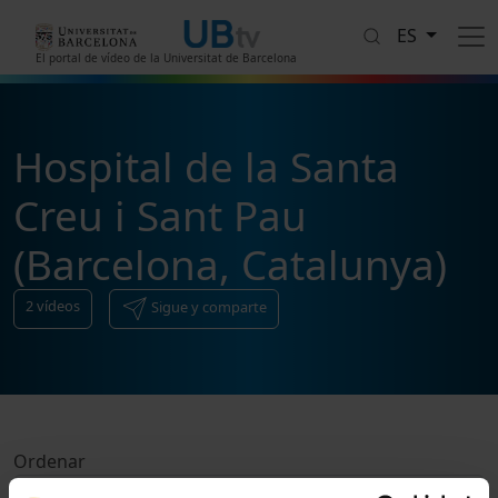
Pasar al contenido principal
ES
El portal de vídeo de la Universitat de Barcelona
Hospital de la Santa
Creu i Sant Pau
(Barcelona, Catalunya)
2
vídeos
Sigue y comparte
Ordenar