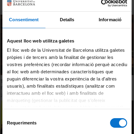
Consentiment
Detalls
Informació
Aquest lloc web utilitza galetes
El lloc web de la Universitat de Barcelona utilitza galetes
pròpies i de tercers amb la finalitat de gestionar les
vostres preferències (recordar informació perquè accediu
al lloc web amb determinades característiques que
puguin diferenciar la vostra experiència de la d’altres
Taller amb documentació medieval i moderna relativa a
usuaris), amb finalitats estadístiques (analitzar com
l'Hospital de la Santa Creu
interactueu amb el lloc web) i amb finalitats de
21 Mayo, 2011
màrqueting (gestionar la publicitat que s’ofereix
adequant-la en funció dels vostres hàbits de navegació).
Per obtenir més informació sobre les galetes podeu
Selecció
consultar la
Política de galetes del lloc web de la
Requeriments
de
Universitat de Barcelona
.
consentiment