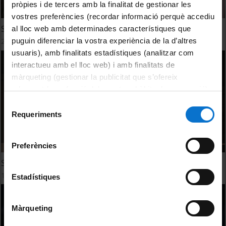
pròpies i de tercers amb la finalitat de gestionar les
vostres preferències (recordar informació perquè accediu
Saló de l'Ensenyament 2019
al lloc web amb determinades característiques que
puguin diferenciar la vostra experiència de la d’altres
26 Marzo, 2019
usuaris), amb finalitats estadístiques (analitzar com
interactueu amb el lloc web) i amb finalitats de
màrqueting (gestionar la publicitat que s’ofereix
adequant-la en funció dels vostres hàbits de navegació).
Per obtenir més informació sobre les galetes podeu
Selecció
consultar la
Política de galetes del lloc web de la
Requeriments
de
Universitat de Barcelona
.
consentiment
Preferències
Saló de l'Ensenyament 2018
14 Marzo, 2018
Estadístiques
Màrqueting