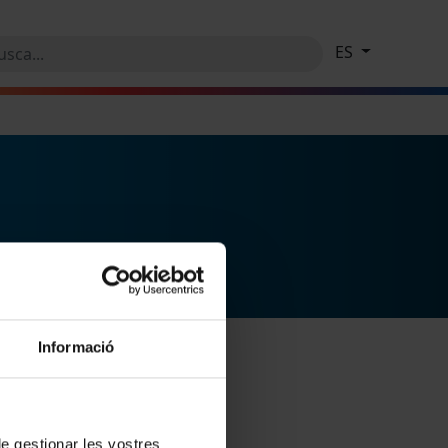
ES
Informació
 de gestionar les vostres