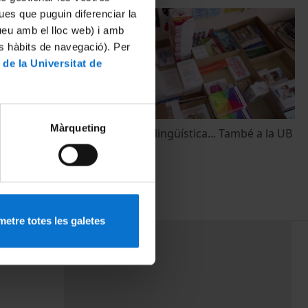
ues que puguin diferenciar la
tueu amb el lloc web) i amb
es hàbits de navegació). Per
 de la Universitat de
Màrqueting
Transparència lingüística... També a la UB
27 Julio, 2023
etre totes les galetes
PEU 3
rminos
Contacto