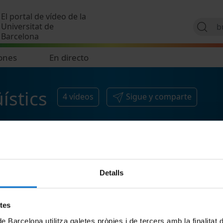
Pasar al contenido principal
El portal de vídeo de la
Universitat de
Barcelona
ones
En directo
ístics
4
vídeos
Sigue y comparte
Detalls
etes
de Barcelona utilitza galetes pròpies i de tercers amb la finalitat