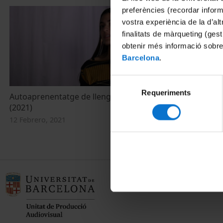
preferències (recordar infor
vostra experiència de la d’al
finalitats de màrqueting (gest
obtenir més informació sobre
Barcelona
.
Selecció
Requeriments
de
Autoaprenentatge de llengües de la UB
La Xarxa de D
consentiment
(2021)
UB
12 Febrero, 2021
29 Abril, 2020