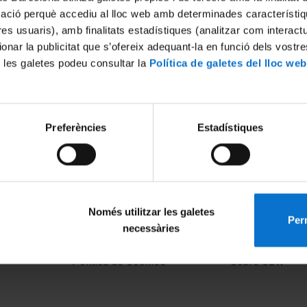
mació perquè accediu al lloc web amb determinades característiq
tres usuaris), amb finalitats estadístiques (analitzar com interac
ionar la publicitat que s’ofereix adequant-la en funció dels vostr
 les galetes podeu consultar la
Política de galetes del lloc web
Preferències
Estadístiques
inamització Lingüística de la
Transparència Lingüística
30 Abril, 2020
Només utilitzar les galetes
Perm
necessàries
MENÚ PEU 1
PEU 2
Aviso legal
Privacidad y té
Política de Cookies
Sobre UBtv