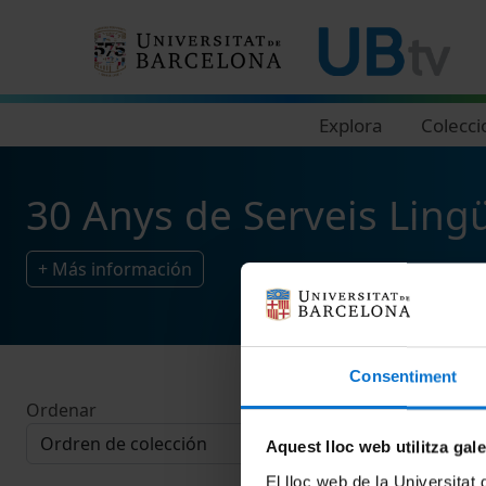
Navegació principal
Explora
Colecci
30 Anys de Serveis Lingü
+ Más información
Consentiment
Ordenar
Aquest lloc web utilitza gal
El lloc web de la Universitat 