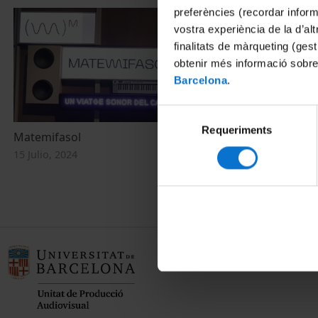
preferències (recordar infor
vostra experiència de la d’al
finalitats de màrqueting (gest
obtenir més informació sobre
Barcelona
.
Selecció
Requeriments
de
Matemifasol
X Cicle de D
consentiment
Adrián Vega 
15 Julio, 2024
23 Febrero, 20