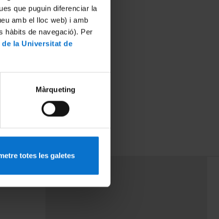
ues que puguin diferenciar la
tueu amb el lloc web) i amb
es hàbits de navegació). Per
 de la Universitat de
Màrqueting
etre totes les galetes
PEU 3
rminos
Contacto