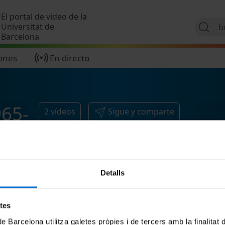
Pasar al contenido principal
El portal de vídeo de la
Universitat de
Barcelona
ones
En directo
965-
2
vídeos
Sigue y comparte
Detalls
etes
de Barcelona utilitza galetes pròpies i de tercers amb la finalitat