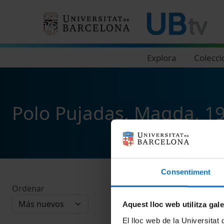
Navegació principal
Explora
Colecci
Polo Pujadas, Magda, 1
Consentiment
Ordenar
Aquest lloc web utilitza gal
El lloc web de la Universitat 