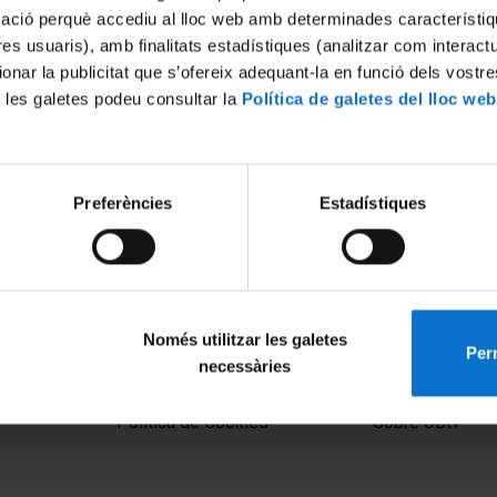
mació perquè accediu al lloc web amb determinades característiq
tres usuaris), amb finalitats estadístiques (analitzar com interac
ionar la publicitat que s’ofereix adequant-la en funció dels vostr
 les galetes podeu consultar la
Política de galetes del lloc web
Preferències
Estadístiques
ansa Contemporània a la UB.
i Magda Polo
21
Només utilitzar les galetes
Perm
necessàries
MENÚ PEU 1
PEU 2
Aviso legal
Privacidad y té
Política de Cookies
Sobre UBtv